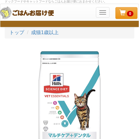
ドックフードやキャットフードならごはんお届け便におまかせください。
ナ
0
ビ
ゲ
トップ
成猫1歳以上
ー
シ
ョ
ン