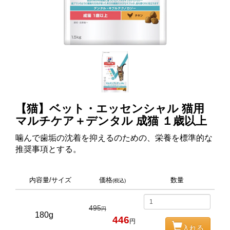
【猫】ベット・エッセンシャル 猫用
マルチケア＋デンタル 成猫 １歳以上
噛んで歯垢の沈着を抑えるのための、栄養を標準的な
推奨事項とする。
内容量/サイズ
価格
数量
(税込)
495
円
180g
446
円
入れる