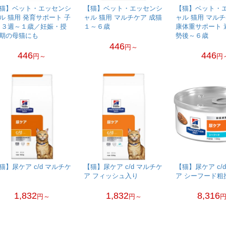
猫】ベット・エッセンシ
【猫】ベット・エッセンシ
【猫】ベット・
ル 猫用 発育サポート 子
ャル 猫用 マルチケア 成猫
ャル 猫用 マル
 ３週～１歳／妊娠・授
１～６歳
康体重サポート 
期の母猫にも
勢後～６歳
446
円～
446
446
円～
円
猫】尿ケア c/d マルチケ
【猫】尿ケア c/d マルチケ
【猫】尿ケア c/
ア フィッシュ入り
ア シーフード粗
1,832
1,832
8,316
円～
円～