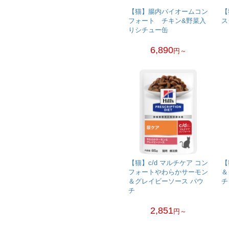
【猫】腸内バイオームコン
【
フォート チキン&野菜入
ス
りシチュー缶
6,890
円～
【猫】c/d マルチケア コン
【
フォートやわらかサーモン
＆
＆グレイビーソース パウ
チ
チ
2,851
円～