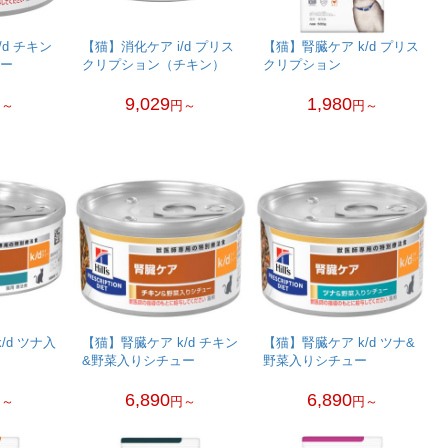
/d チキン
【猫】消化ケア i/d プリス
【猫】腎臓ケア k/d プリス
ュー
クリプション（チキン）
クリプション
9,029
1,980
円～
円～
円～
/d ツナ入
【猫】腎臓ケア k/d チキン
【猫】腎臓ケア k/d ツナ&
&野菜入りシチュー
野菜入りシチュー
6,890
6,890
円～
円～
円～