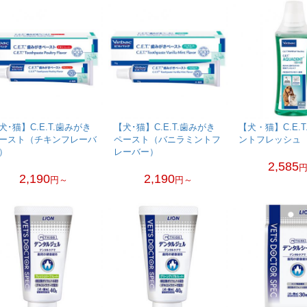
犬･猫】C.E.T.歯みがき
【犬･猫】C.E.T.歯みがき
【犬・猫】C.E.
ースト（チキンフレーバ
ペースト（バニラミントフ
ントフレッシュ
）
レーバー）
2,585
2,190
2,190
円～
円～