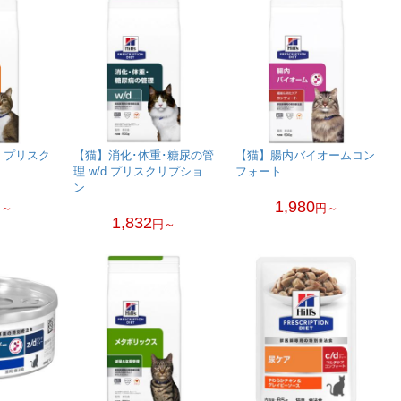
d プリスク
【猫】消化･体重･糖尿の管
【猫】腸内バイオームコン
理 w/d プリスクリプショ
フォート
ン
1,980
円～
円～
1,832
円～