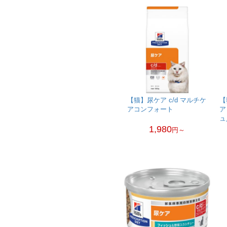
【猫】尿ケア c/d マルチケ
【
アコンフォート
ア
ュ
1,980
円～