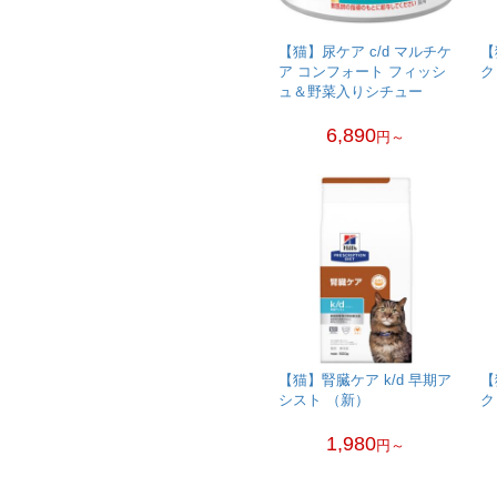
【猫】尿ケア c/d マルチケ
【
ア コンフォート フィッシ
ク
ュ＆野菜入りシチュー
6,890
円～
【猫】腎臓ケア k/d 早期ア
【
シスト （新）
ク
1,980
円～