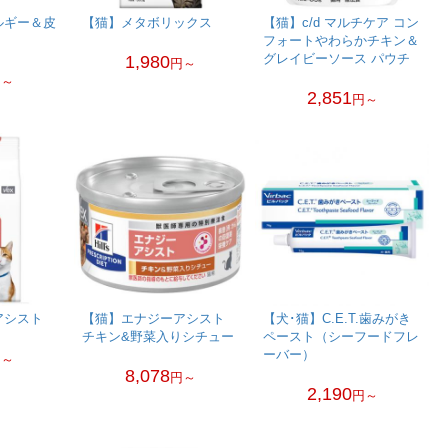
ルギー＆皮
【猫】メタボリックス
【猫】c/d マルチケア コン
フォートやわらかチキン＆
グレイビーソース パウチ
1,980
円～
円～
2,851
円～
アシスト
【猫】エナジーアシスト
【犬･猫】C.E.T.歯みがき
チキン&野菜入りシチュー
ペースト（シーフードフレ
ーバー）
円～
8,078
円～
2,190
円～