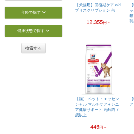
【犬猫用】回復期ケア a/d
【
プリスクリプション 缶
ャ
年齢で探す
猫
乳
12,355
円～
健康状態で探す
検索する
【猫】 ベット・エッセン
【
シャル マルチケア＋シニ
ア
ア健康サポート 高齢猫 7
歳以上
446
円～