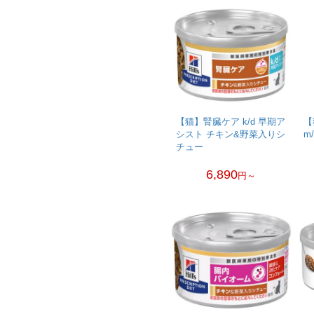
【猫】腎臓ケア k/d 早期ア
【
シスト チキン&野菜入りシ
m
チュー
6,890
円～