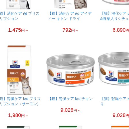
猫】消化ケア i/d プリス
【猫】消化ケア i/d アイデ
【猫】消化ケア i
リプション
ィー キトン ドライ
&野菜入りシチ
1,475
792
6,890
円～
円～
猫】腎臓ケア k/d プリス
【猫】腎臓ケア k/d チキン
【猫】腎臓ケア k
リプション（サーモン）
り
9,028
円～
1,980
9,028
円～