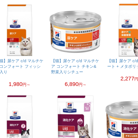
猫】尿ケア c/d マルチケ
【猫】尿ケア c/d マルチケ
【猫】尿ケア c/
コンフォート フィッシ
ア コンフォート チキン&
ート + メタボリ
入り
野菜入りシチュー
2,277
1,980
6,890
円～
円～