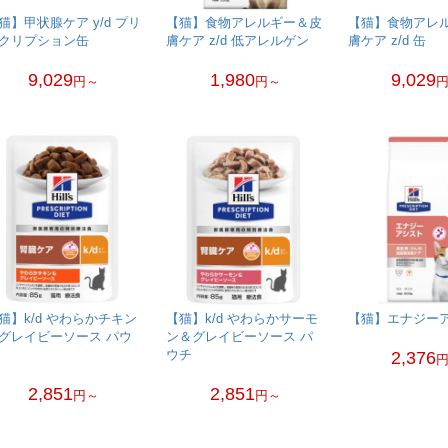
猫】甲状腺ケア y/d プリ
【猫】食物アレルギー＆皮
【猫】食物アレ
クリプション缶
膚ケア z/d 低アレルゲン
膚ケア z/d 缶
9,029
1,980
9,029
円～
円～
猫】k/d やわらかチキン
【猫】k/d やわらかサーモ
【猫】エナジー
グレイビーソース パウ
ン＆グレイビーソース パ
ウチ
2,376
2,851
2,851
円～
円～