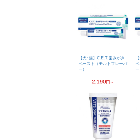
【犬･猫】C.E.T.歯みがき
【
ペースト（モルトフレーバ
ペ
ー）
ー
2,190
円～