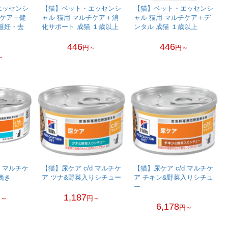
エッセンシ
【猫】ベット・エッセンシ
【猫】ベット・エッセンシ
チケア＋健
ャル 猫用 マルチケア＋消
ャル 猫用 マルチケア＋デ
避妊・去
化サポート 成猫 １歳以上
ンタル 成猫 １歳以上
446
446
円～
円～
～
d マルチケ
【猫】尿ケア c/d マルチケ
【猫】尿ケア c/d マルチケ
挽き
ア ツナ&野菜入りシチュー
ア チキン&野菜入りシチュ
ー
1,187
円～
円～
6,178
円～